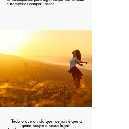
Familiar à visão milenar e
e transportes compartilhados.
orientadora da astrologia
"Tudo o que a vida quer de nós é que a
gente ocupe o nosso lugar!