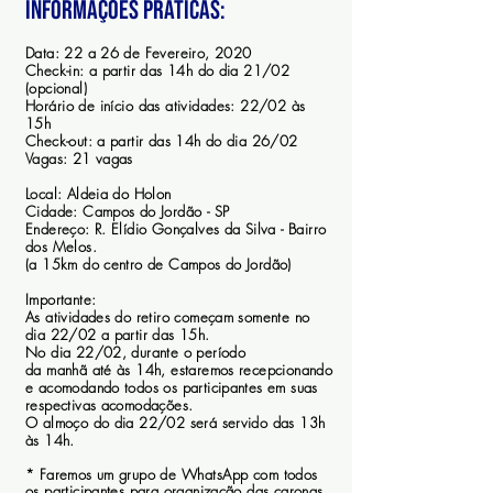
informações práticas:
Data:
22 a 26 de Fevereiro, 2020
Check-in:
a partir das 14h do dia 21/02
(opcional)
Horário de início das atividades:
22/02 às
15h
Check-out:
a partir das 14h do dia 26/02
Vagas:
21 vagas
Local: Aldeia do Holon
Cidade:
Campos do Jordão - SP
Endereço:
R. Elídio Gonçalves da Silva - Bairro
dos Melos.
(a 15km do centro de Campos do Jordão)
Importante:
As atividades do retiro começam somente no
dia 22/02 a partir das 15h.
No dia 22/02, durante o período
da manhã até às 14h, estaremos recepcionando
e acomodando todos os participantes em suas
respectivas acomodações.
um retiro que irá reunir todo
O almoço do dia 22/02 será servido das 13h
às 14h.
o potencial
transformador da constelação
* Faremos um grupo de
WhatsApp
com todos
os participantes para organização das caronas