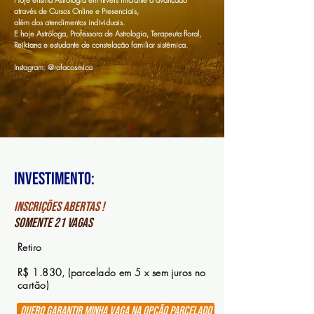
através de Cursos Online e Presenciais,
além dos atendimentos individuais.
E hoje Astróloga, Professora de Astrologia, Terapeuta floral,
Reikiana e estudante de constelação familiar sistêmica.
Instagram: @rafacosmica
Investimento:
inscrições abertas !
SOMENTE 21 vagas
Retiro
R$ 1.830,
(parcelado em 5 x sem juros no
cartão)
QUERO garantir minha vaga na opção parcelado