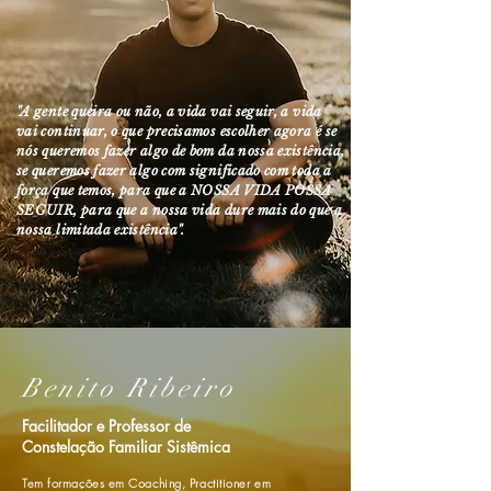
"A gente queira ou não, a vida vai seguir, a vida
vai continuar, o que precisamos escolher agora é se
nós queremos fazer algo de bom da nossa existência,
se queremos fazer algo com significado com toda a
força que temos, para que a NOSSA VIDA POSSA
SEGUIR, para que a nossa vida dure mais do que a
nossa limitada existência".
Benito Ribeiro
Facilitador e Professor de
Constelação Familiar Sistêmica
Tem formações em Coaching, Practitioner em