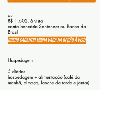
ou
R$ 1.602, à vista
conta bancária Santander ou Banco do
Brasil
QUERO garantir minha vaga na opção à vista
Hospedagem
5 diárias
hospedagem + alimentação (café da
manhã, almoço, lanche da tarde e jantar)
R$ 700,
OBS: esse valor você pode pagar em 2 ou 3
vezes via deposito na conta do
Espaço
Holon
(jan, fev e no dia do retiro - opção de maq
de cartão de crédito no dia do retiro)
Parcelamento e pagamento diretamente para o
Espaço Holon.
Falar com Michelle:
(12) 99660-5741