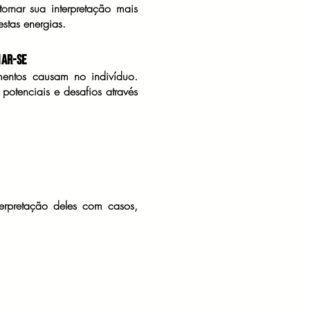
tornar sua interpretação mais
estas energias.
nar-se
mentos causam no indivíduo.
otenciais e desafios através
erpretação deles com casos,