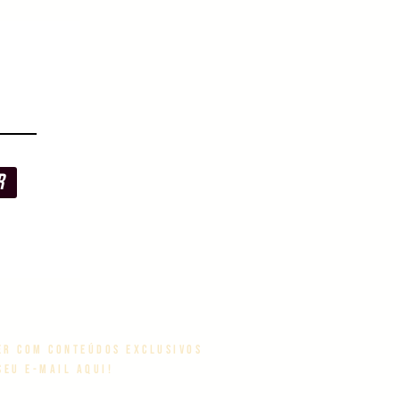
r
er com conteúdos exclusivos
seu e-mail aqui!