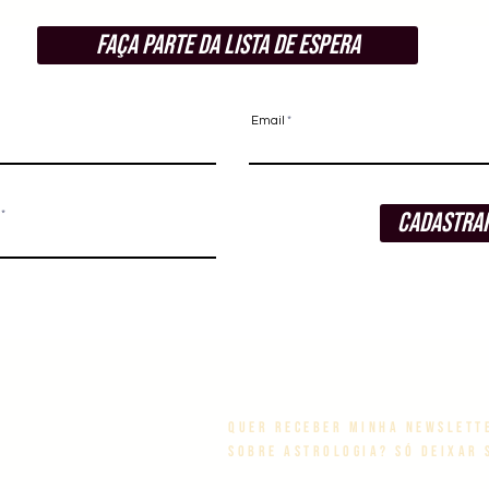
Faça parte da lista de espera
Email
Cadastra
Quer receber minha newslett
sobre Astrologia? Só deixar 