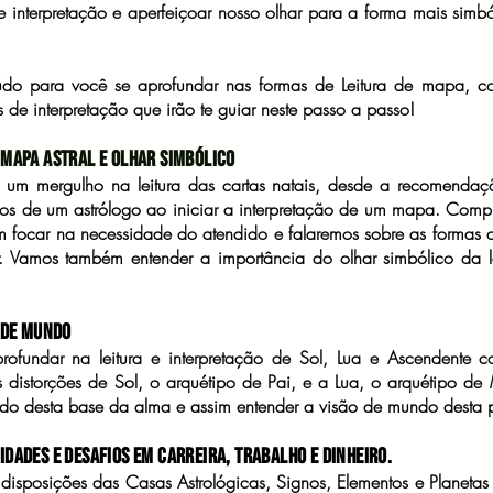
e interpretação e aperfeiçoar nosso olhar para a forma mais simból
údo para você se aprofundar nas formas de Leitura de mapa, 
 de interpretação que irão te guiar neste passo a passo!
e Mapa Astral e olhar simbólico
 um mergulho na leitura das cartas natais, desde a recomendaç
os de um astrólogo ao iniciar a interpretação de um mapa. Com
m focar na necessidade do atendido e falaremos sobre as formas 
 Vamos também entender a importância do olhar simbólico da le
o de Mundo
fundar na leitura e interpretação de Sol, Lua e Ascendente co
distorções de Sol, o arquétipo de Pai, e a Lua, o arquétipo d
indo desta base da alma e assim entender a visão de mundo desta 
idades e Desafios em Carreira, Trabalho e Dinheiro.
disposições das Casas Astrológicas, Signos, Elementos e Planetas 