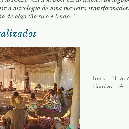
do
assunto. Ela tem uma visão linda e de algum
tir a astrologia de uma maneira transformadora
ão
de algo tão rico e lindo!
”
ealizados
Festival Novo
Caraiva - BA