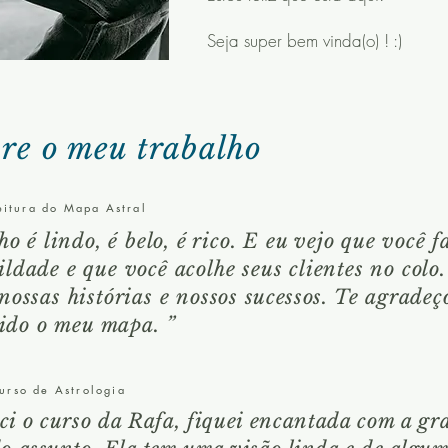
Seja super bem vinda(o) ! :)
re o meu trabalho
Leitura do Mapa Astral
ho é lindo, é belo, é rico. E eu vejo que você 
dade e que você acolhe seus clientes no colo.
nossas histórias e nossos
sucessos
. Te agradeç
lido o meu mapa. ”
Curso de Astrologia
i o curso da Rafa, fiquei encantada com a gr