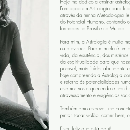
Hoje me dedico a ensinar astrolo
Formação em Astrologia para Ini
através da minha Metodologia T
do Potencial Humano, contando 
formados no Brasil e no Mundo.
Para mim, a Astrologia é muito ma
ou previsões. Para mim ela é um
vida, da existência, dos mistério
da espiritualidade para que noss
possível, mais fluído, abundante 
hoje compreendo a Astrologia c
e retorno às potencialidades hum
estamos nos esquecendo e nos di
atravessamento e exigências soci
Também amo escrever, me conectar
pintar, tocar violão, comer bem, 
Estou feliz que está aqui!