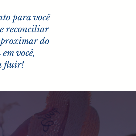
to para você
e reconciliar
eaproximar do
m em você,
 fluir!