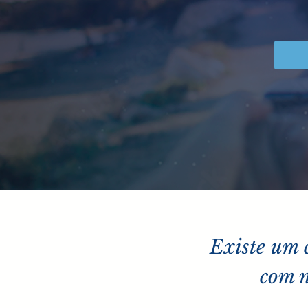
Existe um
com n