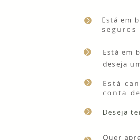
Está em
b
seguros
Está em 
deseja u
Está can
conta d
Deseja te
Quer apre