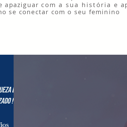
se apaziguar
com a sua história e
a
mo se conectar com o seu feminino
ueza da
zado !
ios