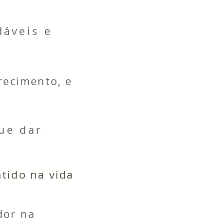
dáveis e
recimento, e
ue dar
tido na vida
dor na