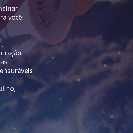
nsinar
ra você:
i,
coração
as,
ensuráveis
lino;