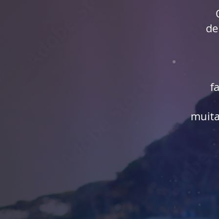
de
f
muita