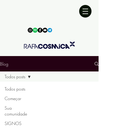
Blog
Todos posts
Todos posts
Começar
Sua
comunidade
SIGNOS