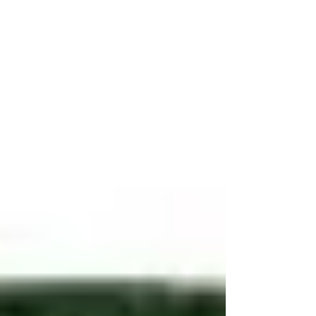
Eixo Gêmeos - Sagitário